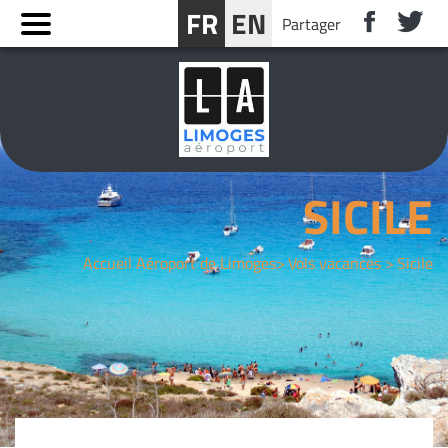
Panneau de gestion des cookies
FR
EN
Partager
RÉSERVER UN SÉJOUR PRÈS DE LIMOGES
SICILE
Accueil Aéroport de Limoges
Vols vacances
Sicile