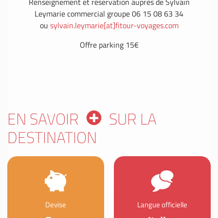
Renseignement et réservation auprès de Sylvain
Leymarie commercial groupe 06 15 08 63 34
ou
sylvain.leymarie[at]fitour-voyages.com
Offre parking 15€
EN SAVOIR
SUR LA
DESTINATION
Devise
Langue officielle