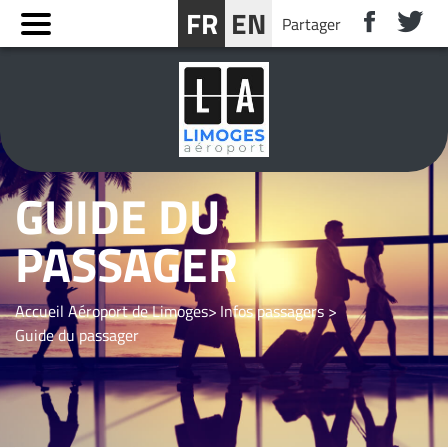
Panneau de gestion des cookies
FR
EN
Partager
RÉSERVER UN SÉJOUR PRÈS DE LIMOGES
GUIDE DU
PASSAGER
Accueil Aéroport de Limoges
Infos passagers
Guide du passager