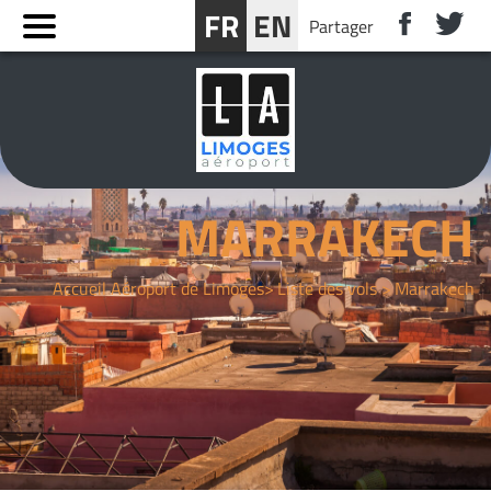
Panneau de gestion des cookies
FR
EN
Partager
RÉSERVER UN SÉJOUR PRÈS DE LIMOGES
MARRAKECH
Accueil Aéroport de Limoges
Liste des vols
Marrakech