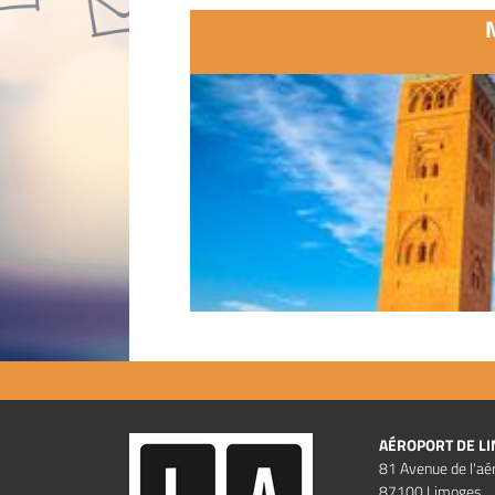
AÉROPORT DE L
81 Avenue de l'aé
87100 Limoges