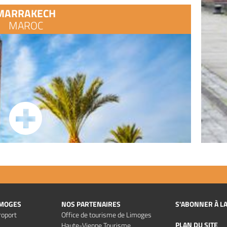
MARRAKECH
MAROC
IMOGES
NOS PARTENAIRES
S'ABONNER À L
roport
Office de tourisme de Limoges
PLAN DU SITE
Haute-Vienne Tourisme