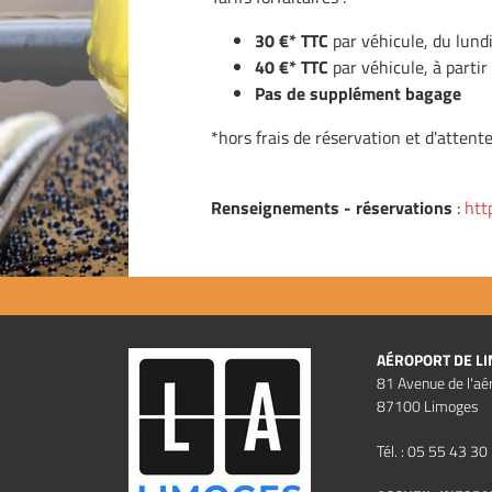
30 €* TTC
par véhicule, du lund
40 €* TTC
par véhicule, à partir
Pas de supplément bagage
*hors frais de réservation et d'attent
Renseignements - réservations
:
htt
AÉROPORT DE L
81 Avenue de l'aé
87100 Limoges
Tél. : 05 55 43 30