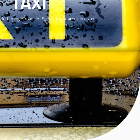
TAXI
 de Limoges
Accès & Parking
Venir en taxi