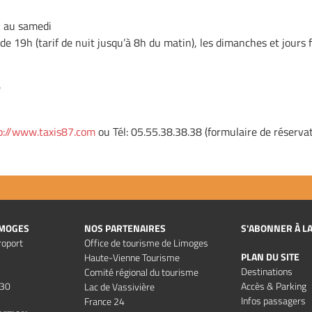
i au samedi
 de 19h (tarif de nuit jusqu’à 8h du matin), les dimanches et jours 
e
p://www.taxis87.com
ou Tél: 05.55.38.38.38 (formulaire de réservat
IMOGES
NOS PARTENAIRES
S'ABONNER À L
roport
Office de tourisme de Limoges
PLAN DU SITE
Haute-Vienne Tourisme
Destinations
Comité régional du tourisme
 30
Accès & Parking
Lac de Vassivière
Infos passagers
France 24