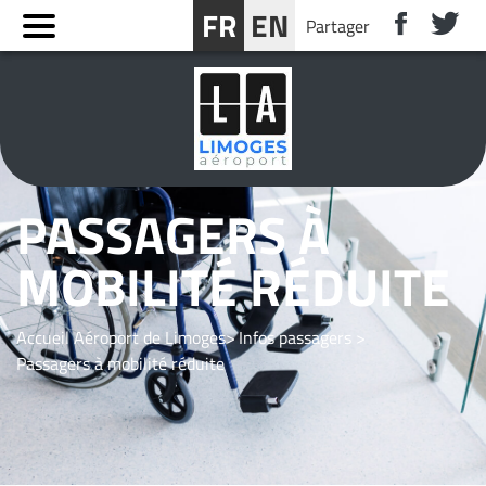
Panneau de gestion des cookies
FR
EN
Partager
RÉSERVER UN SÉJOUR PRÈS DE LIMOGES
PASSAGERS À
MOBILITÉ RÉDUITE
Accueil Aéroport de Limoges
Infos passagers
Passagers à mobilité réduite