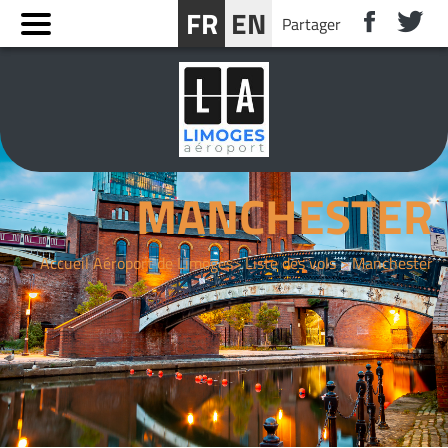
Panneau de gestion des cookies
FR
EN
Partager
RÉSERVER UN SÉJOUR PRÈS DE LIMOGES
MANCHESTER
Accueil Aéroport de Limoges
Liste des vols
Manchester