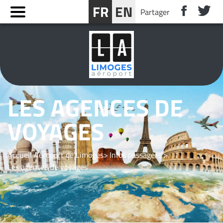
Panneau de gestion des cookies
FR
EN
Partager
RÉSERVER UN SÉJOUR PRÈS DE LIMOGES
LES AGENCES DE
VOYAGES
Accueil Aéroport de Limoges
Infos passagers
Les agences de voyages