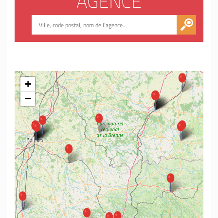
AGENCE
+
−