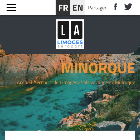
Panneau de gestion des cookies
FR
EN
Partager
RÉSERVER UN SÉJOUR PRÈS DE LIMOGES
MINORQUE
Accueil Aéroport de Limoges
Vols vacances
Minorque