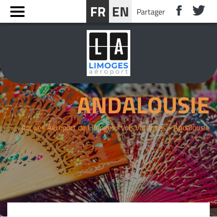
Panneau de gestion des cookies
FR
EN
Partager
RÉSERVER UN SÉJOUR PRÈS DE LIMOGES
ANDALOUSIE
Accueil Aéroport de Limoges
Vols vacances
Andalousie