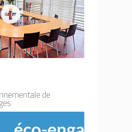
onnementale de
oges