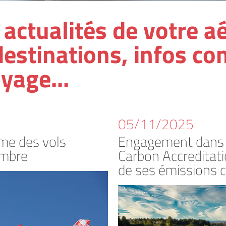
actualités de votre aé
estinations, infos c
yage...
05/11/2025
me des vols
Engagement dans l
embre
Carbon Accreditati
de ses émissions 