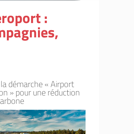
roport :
ompagnies,
a démarche « Airport
on » pour une réduction
carbone