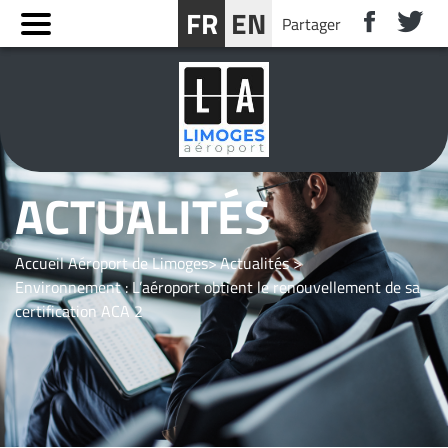
Panneau de gestion des cookies
FR
EN
Partager
RÉSERVER UN SÉJOUR PRÈS DE LIMOGES
ACTUALITÉS
Accueil Aéroport de Limoges
Actualités
Environnement : L’aéroport obtient le renouvellement de sa
certification ACA 2