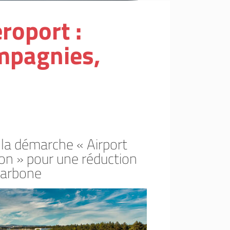
roport :
ompagnies,
a démarche « Airport
on » pour une réduction
carbone