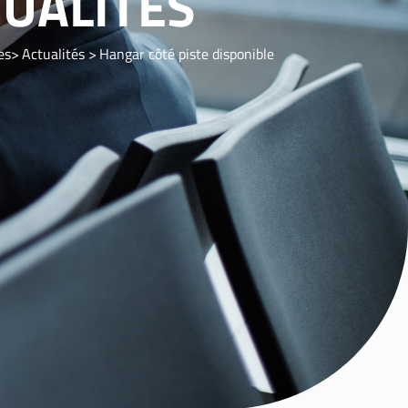
UALITÉS
es
Actualités
Hangar côté piste disponible