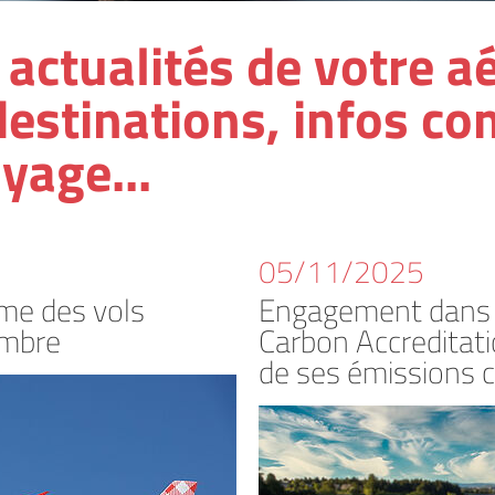
actualités de votre aé
estinations, infos c
yage...
05/11/2025
me des vols
Engagement dans l
embre
Carbon Accreditati
de ses émissions 