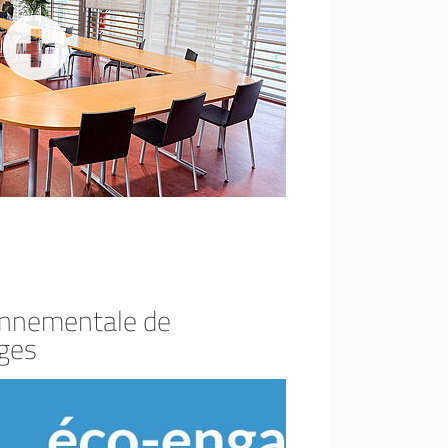
onnementale de
oges