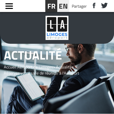
Panneau de gestion des cookies
FR
EN
Partager
RÉSERVER UN SÉJOUR PRÈS DE LIMOGES
ACTUALITÉ
Accueil Aéroport de Limoges
Actualités
Réservez votre salle de réunion à l'Aéroport